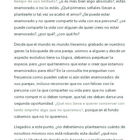
tiempo de uso limitado?
, ¿o es más bien algo absoluto?, estás
enamorado o no lo estás. ¿Qué primeras señales llevan a
plantearte si tal vez se acabó el amor? ¿Se puede estar
enamorado y no querer compartir tu vida con esa persona?, ¿se
puede compartir la vida con alguien de quien crees no estar
enamorado?, ¿por qué?, ¿con qué fin?
Desde que el mundo es mundo llevamos grabado en nuestros
genes la búsqueda de una pareja, unirnos a alguien y desde un
aspecto evolutivo tiene su lógica, debemos perpetuar la
especie, pero ¿por qué tenemos que estar o creer que estamos
enamorados para ello? En la consulta me preguntan con
frecuencia como pueden saber si aún están enamorados de
sus parejas, incluso reconocen que no son felices con la
persona con la que comparten su vida pero que no saben
como romper ni si deben romper, que tal vez deban darse una
segunda oportunidad.
¿Qué nos lleva a querer conservar con
tanto empeño algo que no queremos?
, porque en el fondo
sabemos que no lo queremos.
Llegados a este punto, ¿no deberíamos plantearnos cuánto de
nosotros mismos nos está robando esta duda?, ¿qué nos
quita la libertad de decidir más honesta y sencillamente hacer