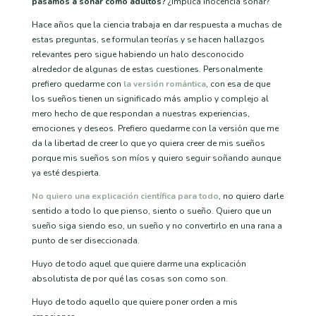
pasamos a soñar como adultos?
¿Implica inocencia soñar?
Hace años que la ciencia trabaja en dar respuesta a muchas de
estas preguntas, se formulan teorías y se hacen hallazgos
relevantes pero sigue habiendo un halo desconocido
alrededor de algunas de estas cuestiones. Personalmente
prefiero quedarme con
la versión romántica
, con esa de que
los sueños tienen un significado más amplio y complejo al
mero hecho de que respondan a nuestras experiencias,
emociones y deseos. Prefiero quedarme con la versión que me
da la libertad de creer lo que yo quiera creer de mis sueños
porque mis sueños son míos y quiero seguir soñando aunque
ya esté despierta.
No quiero una explicación científica para todo
, no quiero darle
sentido a todo lo que pienso, siento o sueño. Quiero que un
sueño siga siendo eso, un sueño y no convertirlo en una rana a
punto de ser diseccionada.
Huyo de todo aquel que quiere darme una explicación
absolutista de por qué las cosas son como son.
Huyo de todo aquello que quiere poner orden a mis